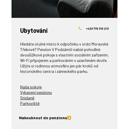
Ubytování
+420 776 310 213
Hledáte útulné místo k odpočinku v srdci Moravské
Třebové? Penzion V Podzámčí nabízí pohodlné
dvoulůžkové pokoje s vlastním sociálním zařízením,
Wi-Fi připojením a parkováním v uzavřeném dvoře.
Užijte si rodinnou atmosféru jen pár kroků od
historického centra i zámeckého parku.
Naše pokoje
Vybavení penzionu
Snídaně
Parkoviště
Nakouknout do penzionu