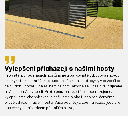
Vylepšení přicházejí s našimi hosty
Pro větší pohodlí našich hostů jsme u parkoviště vybudovali novou
uzamykatelnou garáž, kde budou vaše kola i motocykly v bezpečí po
celou dobu pobytu. Záleží nám na tom, abyste se u nás cítili příjemně
a rádi se k nám vraceli. Proto penzion neustále modernizujeme,
vylepšujeme jeho vybavení a pečujeme o okolí. Inspiraci čerpáme
právě od vás – našich hostů. Vaše podněty a zpětná vazba jsou pro
nás cenným průvodcem při dalším rozvoji.