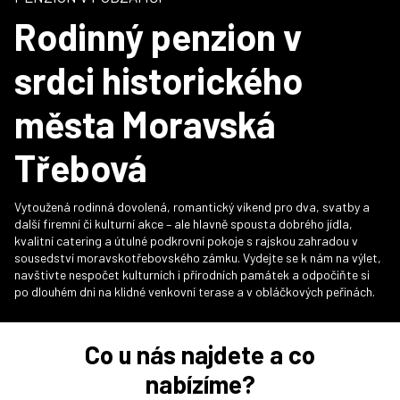
Rodinný penzion v
srdci historického
města Moravská
Třebová
Vytoužená rodinná dovolená, romantický víkend pro dva, svatby a
další firemní či kulturní akce – ale hlavně spousta dobrého jídla,
kvalitní catering a útulné podkrovní pokoje s rajskou zahradou v
sousedství moravskotřebovského zámku. Vydejte se k nám na výlet,
navštivte nespočet kulturních i přírodních památek a odpočiňte si
po dlouhém dni na klidné venkovní terase a v obláčkových peřinách.
Co u nás najdete a co
nabízíme?