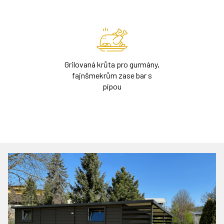
Grilovaná krůta pro gurmány,
fajnšmekrům zase bar s
pípou