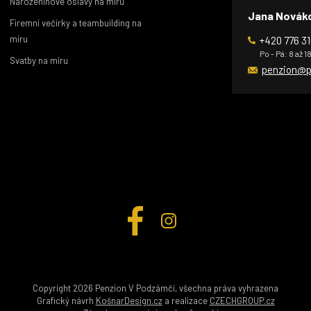
Narozeninové oslavy na míru
Jana Novák
Firemní večírky a teambuilding na
míru
+420 776 31
Po - Pá: 8 až 1
Svatby na míru
penzion@p
Copyright 2026 Penzion V Podzámčí, všechna práva vyhrazena
Grafický návrh
KošnarDesign.cz
a realizace
CZECHGROUP.cz