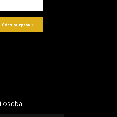
Odeslat zprávu
í osoba