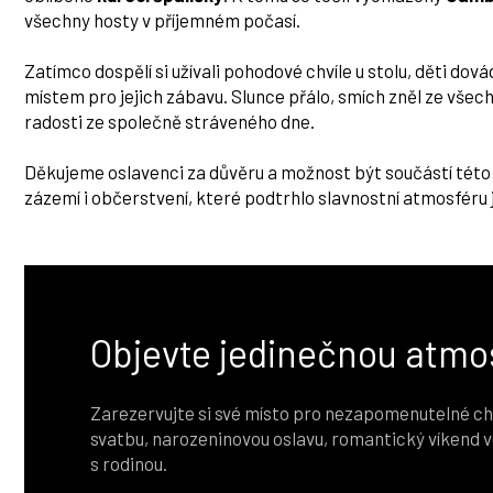
všechny hosty v příjemném počasí.
Zatímco dospělí si užívali pohodové chvíle u stolu, děti dov
místem pro jejich zábavu. Slunce přálo, smích zněl ze všec
radosti ze společně stráveného dne.
Děkujeme oslavenci za důvěru a možnost být součástí této
zázemí i občerstvení, které podtrhlo slavnostní atmosféru 
Objevte jedinečnou atmo
Zarezervujte si své místo pro nezapomenutelné chví
svatbu, narozeninovou oslavu, romantický víkend v
s rodinou.