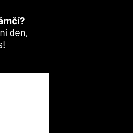
zámčí?
ní den,
s!