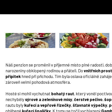
Náš penzion se proměnil v příjemné místo plné radosti, dobr
narozeniny obklopený rodinou a přáteli. Do
vnitřních pros
přípitek
hned při příchodu. Tím byla oslava oficiálně zaháj
zároveň velmi pohodová atmosféra.
Hosté si mohli vychutnat
bohatý raut
, který voněl poctivo
nechyběly
sýrové a zeleninové mísy
,
čerstvé pečivo
,
šop
rautu byly
kuřecí a vepřové řízečky
,
šťavnaté výpečky
,
p
oblíbené
kuřecí špalíčky
. K tomu se točil vychlazený
Gambr