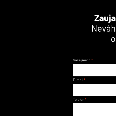
Zauja
Neváhe
o
Vaše jméno
*
E-mail
*
Telefon
*