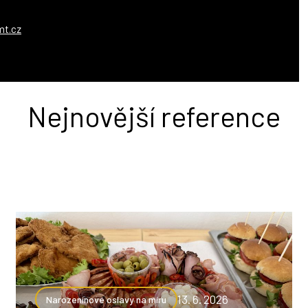
mt.cz
Nejnovější reference
13. 6. 2026
Narozeninové oslavy na míru