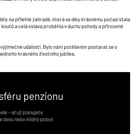
áděly na přilehlé zahradě, která se díky krásnému počasí stala
h koutů a celá oslava proběhla v duchu pohody a přirozené
 výjimečné události. Bylo nám potěšením postarat se o
jednoho krásného životního jubilea.
sféru penzionu
le – ať už plánujete
e dvou nebo klidný pobyt