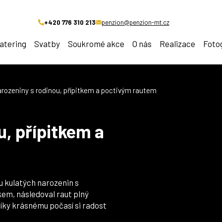
+420 776 310 213
penzion@penzion-mt.cz
atering
Svatby
Soukromé akce
O nás
Realizace
Foto
arozeniny s rodinou, přípitkem a poctivým rautem
u, přípitkem a
u kulatých narozenin s
kem, následoval raut plný
íky krásnému počasí si radost