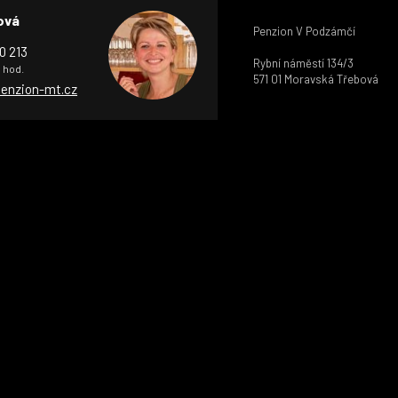
ová
Penzion V Podzámčí
0 213
Rybní náměstí 134/3
8 hod.
571 01 Moravská Třebová
enzion-mt.cz