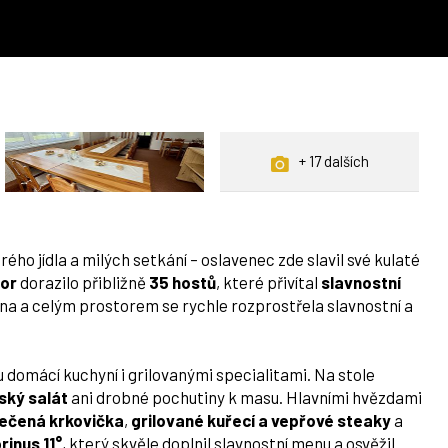
+ 17 dalších
ého jídla a milých setkání – oslavenec zde slavil své kulaté
tor
dorazilo přibližně
35 hostů
, které přivítal
slavnostní
ena a celým prostorem se rychle rozprostřela slavnostní a
u domácí kuchyní i grilovanými specialitami. Na stole
ský salát
ani drobné pochutiny k masu. Hlavními hvězdami
ečená krkovička
,
grilované kuřecí a vepřové steaky
a
inus 11°
, který skvěle doplnil slavnostní menu a osvěžil