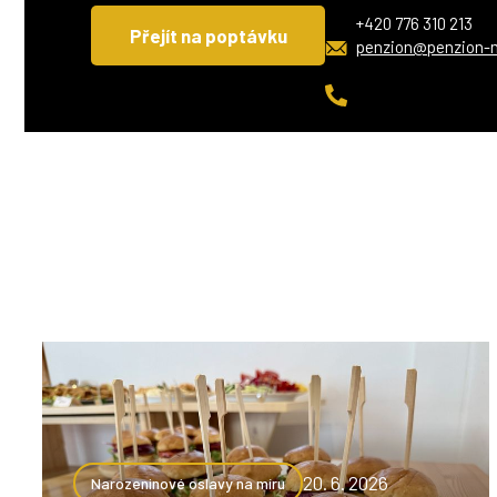
+420 776 310 213
Přejít na poptávku
penzion@penzion-
20. 6. 2026
Narozeninové oslavy na míru