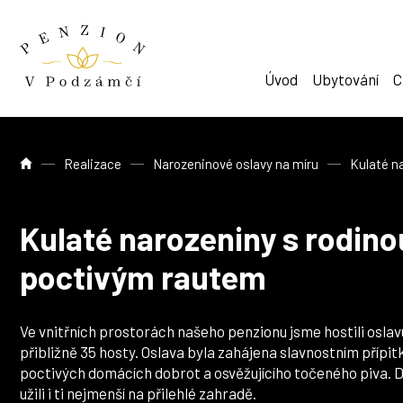
Úvod
Ubytování
C
Úvod
Realizace
Narozeninové oslavy na míru
Kulaté n
Kulaté narozeniny s rodino
poctivým rautem
Ve vnitřních prostorách našeho penzionu jsme hostili oslav
přibližně 35 hosty. Oslava byla zahájena slavnostním přípit
poctivých domácích dobrot a osvěžujícího točeného piva. D
užili i ti nejmenší na přilehlé zahradě.